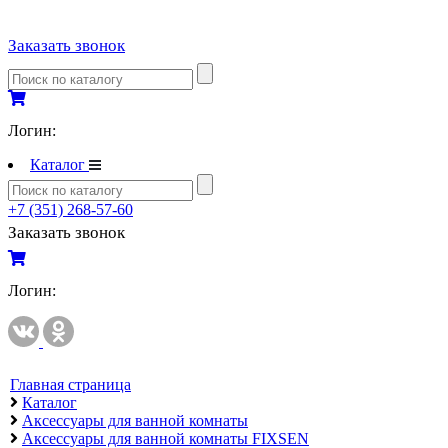
Полипропиленовые трубы и фитинги
Заказать звонок
Полипропиленовые трубы и фитинги
Полипропиленовые трубы и фитинги VALTEC
Полотенцесушители
Логин:
Комплектующие к полотенцесушителям
Каталог
Полотенцесушители водяные
+7 (351) 268-57-60
Полотенцесушители электрические
Заказать звонок
Приборы учета и измерений
Комплектующие для приборов учета и измерений
Логин:
Манометры и термометры
Счетчики газа
Развернуть
(2)
Главная страница
Каталог
Радиаторы отопления
Аксессуары для ванной комнаты
Аксессуары для радиаторов отопления
Аксессуары для ванной комнаты FIXSEN