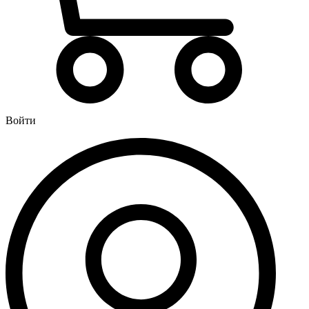
Водонагреватели
Бойлеры
Газовые водонагреватели
Электрические водонагреватели накопительные
Водоподготовка
Картриджи для фильтров
Войти
Магистральные фильтры для воды
Фильтры для воды под мойку
Водоснабжение
Кран шаровый
Крепеж для монтажных труб
Металлопластиковые трубы и фитинги (обжим евростандарт)
Развернуть
(4)
Душевые кабины и комплектующие
Душевые двери