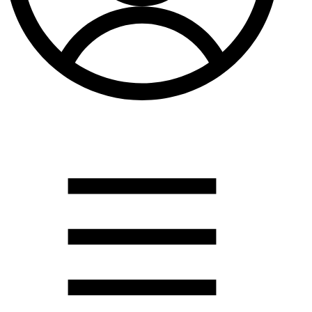
Душевые кабины
Душевые перегородки
Развернуть
(2)
Задвижки и комплектующие
Задвижки. краны шар. . фланцы
Затворы и клапана
Круги отрезные. электроды и прокладки паронитовые
Развернуть
(1)
Канализация
Канализационная труба ПНД 225. 315
Канализационная труба и фитинги полипропилен (ПП)
Канализационная труба и фитинги наружняя
Развернуть
(3)
Котлы отопительные
Дымоходы