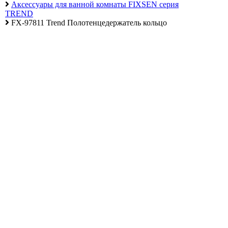
Аксессуары для ванной комнаты FIXSEN серия
Алюминиевые радиаторы отопления
TREND
FX-97811 Trend Полотенцедержатель кольцо
Биметаллические радиаторы отопления
Развернуть
(4)
Раковины в ванную комнату
Кронштейны для раковины
Пьедестал для раковин в ванную
Раковины для ванной
Ревизионные люки
СЕРИЯ АРРЗ Аллюминиевый.выталкивающий
механизм(открытие нажатием). регулируемый
СЕРИЯ ЛН (скрытый)
СЕРИЯ ЛПК
Развернуть
(1)
Сифоны и сливы
Гофрированные трубы для сифонов