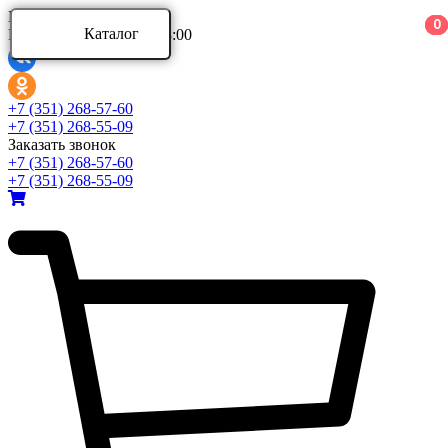
Ваш город:
0
0
0
Каталог
Режим работы: 9:00 - 18:00
Каталог
+7 (351) 268-57-60
+7 (351) 268-55-09
Заказать звонок
Аксессуары для ванной комнаты
+7 (351) 268-57-60
Аксессуары для ванной комнаты Aquatek
+7 (351) 268-55-09
Аксессуары для ванной комнаты Azario
Аксессуары для ванной комнаты BERGES
Развернуть
(4)
Ванны и комплектующие
Ванны акриловые
Ванны асимметричные
Ванны стальные
Развернуть
(5)