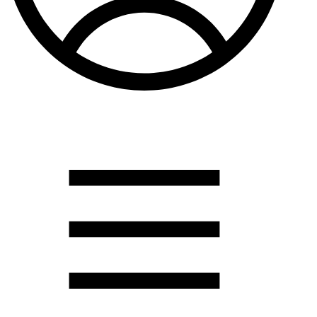
Душевые кабины
Душевые перегородки
Развернуть
(2)
Задвижки и комплектующие
Задвижки. краны шар. . фланцы
Затворы и клапана
Круги отрезные. электроды и прокладки паронитовые
Развернуть
(1)
Канализация
Канализационная труба ПНД 225. 315
Канализационная труба и фитинги полипропилен (ПП)
Канализационная труба и фитинги наружняя
Развернуть
(3)
Котлы отопительные
Дымоходы