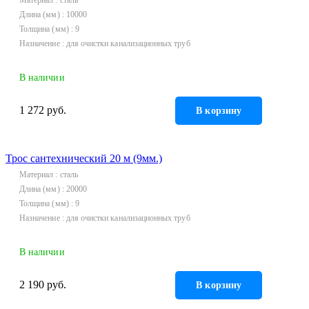
Инструмент
Длина (мм)
10000
Толщина (мм)
9
Прокладки (Фум. лен. нить) и комплектующие
Назначение
для очистки канализационных труб
В наличии
1 272 руб.
В корзину
Трос сантехнический 20 м (9мм.)
Материал
сталь
Длина (мм)
20000
Толщина (мм)
9
Назначение
для очистки канализационных труб
В наличии
2 190 руб.
В корзину