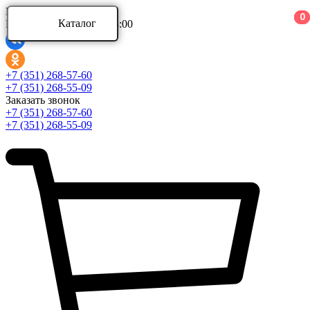
Ваш город:
0
0
0
Каталог
Режим работы: 9:00 - 18:00
Каталог
+7 (351) 268-57-60
+7 (351) 268-55-09
Заказать звонок
Аксессуары для ванной комнаты
+7 (351) 268-57-60
Аксессуары для ванной комнаты Aquatek
+7 (351) 268-55-09
Аксессуары для ванной комнаты Azario
Аксессуары для ванной комнаты BERGES
Развернуть
(4)
Ванны и комплектующие
Ванны акриловые
Ванны асимметричные
Ванны стальные
Развернуть
(5)