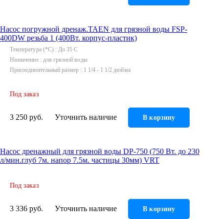
Гофрированные трубы и манжеты для унитаза
Сифоны
Насос погружной дренаж.TAEN для грязной воды FSP-
Развернуть
(2)
400DW резьба 1 (400Вт. корпус-пластик)
Температура (*С)
До 35 C
Смесители и комплектующие
Назначение
для грязной воды
Россинка-ТВК
Присоединительный размер
1 1/4 - 1 1/2 дюйма
Смесители для ванной комнаты
Под заказ
Смесители для кухни
Унитазы. писсуары. биде
3 250 руб.
Уточнить наличие
В корзину
Биде
Комплектующие для унитазов и инсталляциий
Насос дренажный для грязной воды DP-750 (750 Вт. до 230
Писсуары
л/мин.глуб 7м. напор 7.5м. частицы 30мм) VRT
Развернуть
(1)
Под заказ
Герметик. клей. пена
Изоляция для труб
3 336 руб.
Уточнить наличие
В корзину