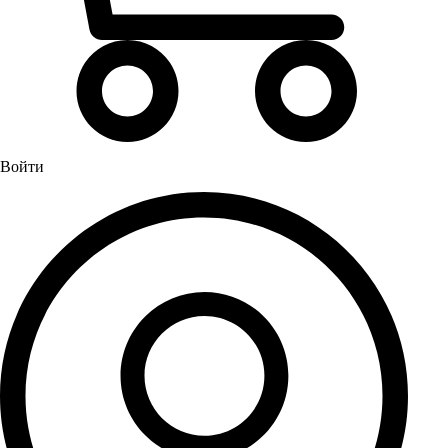
Водонагреватели
Бойлеры
Газовые водонагреватели
Электрические водонагреватели накопительные
Водоподготовка
Картриджи для фильтров
Войти
Магистральные фильтры для воды
Фильтры для воды под мойку
Водоснабжение
Кран шаровый
Крепеж для монтажных труб
Металлопластиковые трубы и фитинги (обжим евростандарт)
Развернуть
(4)
Душевые кабины и комплектующие
Душевые двери