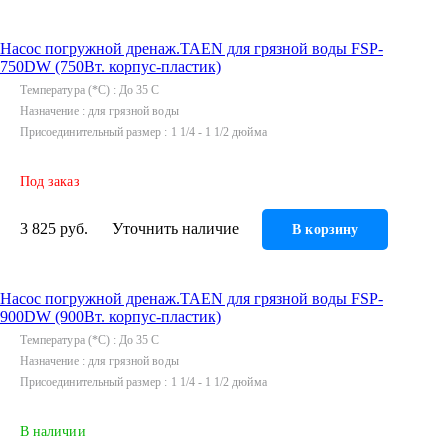
Инструмент
Насос погружной дренаж.TAEN для грязной воды FSP-
Прокладки (Фум. лен. нить) и комплектующие
750DW (750Вт. корпус-пластик)
Температура (*С)
До 35 C
Назначение
для грязной воды
Присоединительный размер
1 1/4 - 1 1/2 дюйма
Под заказ
3 825 руб.
Уточнить наличие
В корзину
Насос погружной дренаж.TAEN для грязной воды FSP-
900DW (900Вт. корпус-пластик)
Температура (*С)
До 35 C
Назначение
для грязной воды
Присоединительный размер
1 1/4 - 1 1/2 дюйма
В наличии