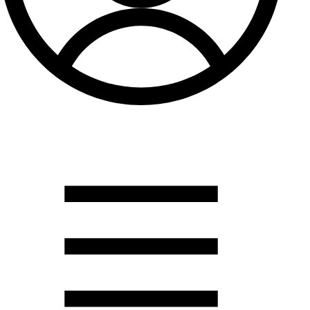
Душевые кабины
Душевые перегородки
Развернуть
(2)
Задвижки и комплектующие
Задвижки. краны шар. . фланцы
Затворы и клапана
Круги отрезные. электроды и прокладки паронитовые
Развернуть
(1)
Канализация
Канализационная труба ПНД 225. 315
Канализационная труба и фитинги полипропилен (ПП)
Канализационная труба и фитинги наружняя
Развернуть
(3)
Котлы отопительные
Дымоходы