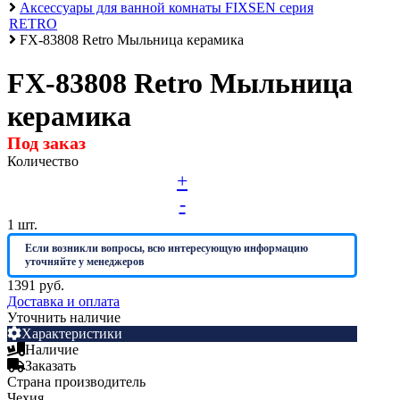
Аксессуары для ванной комнаты FIXSEN серия
Алюминиевые радиаторы отопления
RETRO
FX-83808 Retro Мыльница керамика
Биметаллические радиаторы отопления
Развернуть
(4)
FX-83808 Retro Мыльница
Раковины в ванную комнату
керамика
Кронштейны для раковины
Под заказ
Пьедестал для раковин в ванную
Количество
Раковины для ванной
+
-
Ревизионные люки
1
шт.
СЕРИЯ АРРЗ Аллюминиевый.выталкивающий
Если возникли вопросы, всю интересующую информацию
механизм(открытие нажатием). регулируемый
уточняйте у менеджеров
СЕРИЯ ЛН (скрытый)
1391 руб.
Доставка и оплата
СЕРИЯ ЛПК
Уточнить наличие
Развернуть
(1)
Характеристики
Наличие
Сифоны и сливы
Заказать
Страна производитель
Гофрированные трубы для сифонов
Чехия