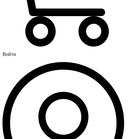
Водонагреватели
Бойлеры
Газовые водонагреватели
Электрические водонагреватели накопительные
Водоподготовка
Картриджи для фильтров
Войти
Магистральные фильтры для воды
Фильтры для воды под мойку
Водоснабжение
Кран шаровый
Крепеж для монтажных труб
Металлопластиковые трубы и фитинги (обжим евростандарт)
Развернуть
(4)
Душевые кабины и комплектующие
Душевые двери