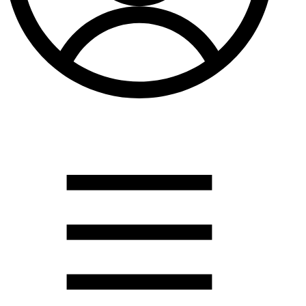
Душевые кабины
Душевые перегородки
Развернуть
(2)
Задвижки и комплектующие
Задвижки. краны шар. . фланцы
Затворы и клапана
Круги отрезные. электроды и прокладки паронитовые
Развернуть
(1)
Канализация
Канализационная труба ПНД 225. 315
Канализационная труба и фитинги полипропилен (ПП)
Канализационная труба и фитинги наружняя
Развернуть
(3)
Котлы отопительные
Дымоходы