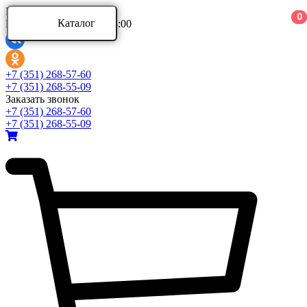
Ваш город:
0
0
0
Каталог
Режим работы: 9:00 - 18:00
Каталог
+7 (351) 268-57-60
+7 (351) 268-55-09
Заказать звонок
Аксессуары для ванной комнаты
+7 (351) 268-57-60
Аксессуары для ванной комнаты Aquatek
+7 (351) 268-55-09
Аксессуары для ванной комнаты Azario
Аксессуары для ванной комнаты BERGES
Развернуть
(4)
Ванны и комплектующие
Ванны акриловые
Ванны асимметричные
Ванны стальные
Развернуть
(5)