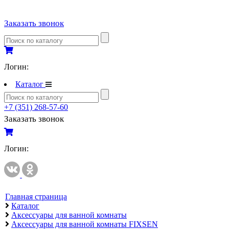
Полипропиленовые трубы и фитинги
Заказать звонок
Полипропиленовые трубы и фитинги
Полипропиленовые трубы и фитинги VALTEC
Полотенцесушители
Логин:
Комплектующие к полотенцесушителям
Каталог
Полотенцесушители водяные
+7 (351) 268-57-60
Полотенцесушители электрические
Заказать звонок
Приборы учета и измерений
Комплектующие для приборов учета и измерений
Логин:
Манометры и термометры
Счетчики газа
Развернуть
(2)
Главная страница
Каталог
Радиаторы отопления
Аксессуары для ванной комнаты
Аксессуары для радиаторов отопления
Аксессуары для ванной комнаты FIXSEN