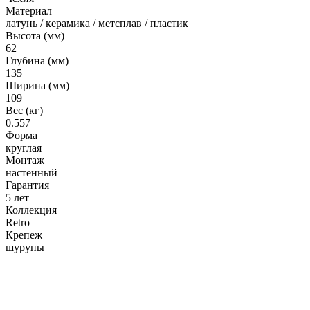
Гофрированные трубы и манжеты для унитаза
Материал
латунь / керамика / метсплав / пластик
Сифоны
Высота (мм)
62
Развернуть
(2)
Глубина (мм)
135
Смесители и комплектующие
Ширина (мм)
Россинка-ТВК
109
Вес (кг)
Смесители для ванной комнаты
0.557
Смесители для кухни
Форма
круглая
Унитазы. писсуары. биде
Монтаж
настенный
Биде
Гарантия
5 лет
Комплектующие для унитазов и инсталляциий
Коллекция
Писсуары
Retro
Крепеж
Развернуть
(1)
шурупы
Герметик. клей. пена
Изоляция для труб