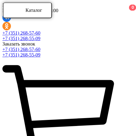
Ваш город:
0
0
0
Каталог
Режим работы: 9:00 - 18:00
Каталог
+7 (351) 268-57-60
+7 (351) 268-55-09
Заказать звонок
Аксессуары для ванной комнаты
+7 (351) 268-57-60
Аксессуары для ванной комнаты Aquatek
+7 (351) 268-55-09
Аксессуары для ванной комнаты Azario
Аксессуары для ванной комнаты BERGES
Развернуть
(4)
Ванны и комплектующие
Ванны акриловые
Ванны асимметричные
Ванны стальные
Развернуть
(5)