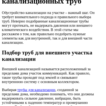
канализационных труб
Алюминиевые радиаторы отопления
Биметаллические радиаторы отопления
Обустройство канализации на участке – важный шаг. Он
требует внимательного подхода и правильного выбора
Развернуть
(4)
труб. Неверно подобранные канализационные трубы
могут протекать, не выдержать давления или внешнего
Раковины в ванную комнату
климатического воздействия. В этой статье мы
Кронштейны для раковины
расскажем о том, как правильно подобрать нужные
элементы как для внутренней, так и для внешней части
Пьедестал для раковин в ванную
канализации.
Раковины для ванной
Подбор труб для внешнего участка
Ревизионные люки
канализации
СЕРИЯ АРРЗ Аллюминиевый.выталкивающий
механизм(открытие нажатием). регулируемый
Внешней канализацией называется расположенный за
пределами дома участок коммуникаций. Как правило,
СЕРИЯ ЛН (скрытый)
такие трубы проходят под землей и связывают
СЕРИЯ ЛПК
внутреннюю систему с основным коллектором.
Развернуть
(1)
Выбирая
трубы для канализации
, созданной за
пределами дома, необходимо понимать, что они должны
Сифоны и сливы
выдерживать сильное давление, вибрации, быть
устойчивыми к падению температур и промерзанию
Гофрированные трубы для сифонов