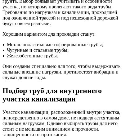
грунта. Выбор обязывает учитывать и особенности
Гофрированные трубы и манжеты для унитаза
участка, по которому пролегают такого рода трубы.
Требования по нагрузкам к канализации, проходящей
Сифоны
под оживленной трассой и под пешеходной дорожкой
Развернуть
(2)
будут совсем разными.
Смесители и комплектующие
Хорошим вариантом для прокладки станут:
Россинка-ТВК
Металлопластиковые гофрированные трубы;
Чугунные и стальные трубы;
Смесители для ванной комнаты
Железобетонные трубы.
Смесители для кухни
Они созданы специально для того, чтобы выдерживать
сильные внешние нагрузки, противостоят вибрации и
Унитазы. писсуары. биде
служат долгие годы.
Биде
Подбор труб для внутреннего
Комплектующие для унитазов и инсталляциий
участка канализации
Писсуары
Развернуть
(1)
Участок канализации, расположенный внутри участка,
непосредственно в самом доме, не подвергается таким
Герметик. клей. пена
сильным нагрузкам. Однако выбирать трубы для него
стоит с не меньшим вниманием к прочности,
Изоляция для труб
защищенности от протекания.