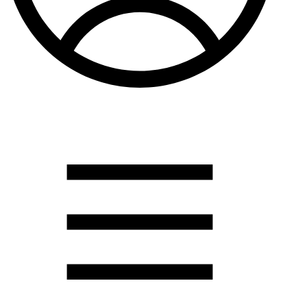
Душевые кабины
Душевые перегородки
Развернуть
(2)
Задвижки и комплектующие
Задвижки. краны шар. . фланцы
Затворы и клапана
Круги отрезные. электроды и прокладки паронитовые
Развернуть
(1)
Канализация
Канализационная труба ПНД 225. 315
Канализационная труба и фитинги полипропилен (ПП)
Канализационная труба и фитинги наружняя
Развернуть
(3)
Котлы отопительные
Дымоходы