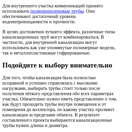
Инструмент
Для внутреннего участка коммуникаций принято
использовать
полипропиленовые трубы
. Они
обеспечивают достаточный уровень
Прокладки (Фум. лен. нить) и комплектующие
водонепроницаемости и прочности.
В целях достижения лучшего эффекта, различные типы
канализационных труб могут комбинироваться. В
частности, для внутренней канализации могут
использовать как уже упомянутые полимерные модели,
так и металлопластиковые гофрированные.
Подойдите к выбору внимательно
Для того, чтобы канализация была полностью
исправной и успешно справлялась с высокими
нагрузками, выбирать трубы стоит только после
получения чёткого представления обо всех параметрах
участка. Обязательно нужно иметь представление о том,
как будут проходить трубы внутри помещения и от
помещения до коллектора, по какому участку проляжет
канализация за пределами объекта. В результате
составленного проекта выбираются канализационные
трубы нужно длины и диаметра.