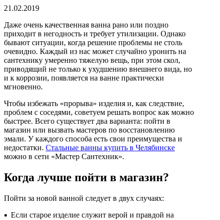
21.02.2019
Алюминиевые радиаторы отопления
Биметаллические радиаторы отопления
Даже очень качественная ванна рано или поздно
приходит в негодность и требует утилизации. Однако
Развернуть
(4)
бывают ситуации, когда решение проблемы не столь
очевидно. Каждый из нас может случайно уронить на
Раковины в ванную комнату
сантехнику умеренно тяжелую вещь, при этом скол,
приводящий не только к ухудшению внешнего вида, но
Кронштейны для раковины
и к коррозии, появляется на ванне практически
Пьедестал для раковин в ванную
мгновенно.
Раковины для ванной
Чтобы избежать «прорыва» изделия и, как следствие,
проблем с соседями, советуем решать вопрос как можно
Ревизионные люки
быстрее. Всего существует два варианта: пойти в
магазин или вызвать мастеров по восстановлению
СЕРИЯ АРРЗ Аллюминиевый.выталкивающий
эмали. У каждого способа есть свои преимущества и
механизм(открытие нажатием). регулируемый
недостатки.
Стальные ванны купить в Челябинске
СЕРИЯ ЛН (скрытый)
можно в сети «Мастер Сантехник».
СЕРИЯ ЛПК
Когда лучше пойти в магазин?
Развернуть
(1)
Пойти за новой ванной следует в двух случаях:
Сифоны и сливы
Гофрированные трубы для сифонов
Если старое изделие служит верой и правдой на