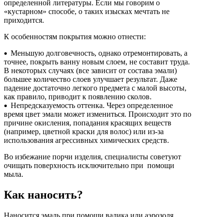
определенной литературы. Если мы говорим о
Инструмент
«кустарном» способе, о таких изысках мечтать не
приходится.
Прокладки (Фум. лен. нить) и комплектующие
К особенностям покрытия можно отнести:
Меньшую долговечность, однако отремонтировать, а
точнее, покрыть ванну новым слоем, не составит труда.
В некоторых случаях (все зависит от состава эмали)
большее количество слоев улучшает результат. Даже
падение достаточно легкого предмета с малой высоты,
как правило, приводит к появлению сколов.
Непредсказуемость оттенка. Через определенное
время цвет эмали может измениться. Происходит это по
причине окисления, попадания красящих веществ
(например, цветной краски для волос) или из-за
использования агрессивных химических средств.
Во избежание порчи изделия, специалисты советуют
очищать поверхность исключительно при помощи
мыла.
Как наносить?
Наносится эмаль при помощи валика или аэрозоля.