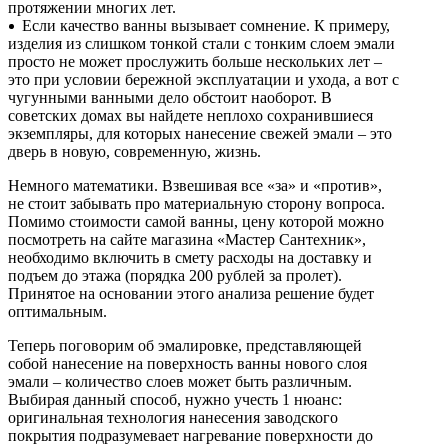
протяжении многих лет.
Гофрированные трубы и манжеты для унитаза
Если качество ванны вызывает сомнение. К примеру,
изделия из слишком тонкой стали с тонким слоем эмали
Сифоны
просто не может прослужить больше нескольких лет –
Развернуть
(2)
это при условии бережной эксплуатации и ухода, а вот с
чугунными ванными дело обстоит наоборот. В
Смесители и комплектующие
советских домах вы найдете неплохо сохранившиеся
экземпляры, для которых нанесение свежей эмали – это
Россинка-ТВК
дверь в новую, современную, жизнь.
Смесители для ванной комнаты
Немного математики. Взвешивая все «за» и «против»,
Смесители для кухни
не стоит забывать про материальную сторону вопроса.
Помимо стоимости самой ванны, цену которой можно
Унитазы. писсуары. биде
посмотреть на сайте магазина «Мастер Сантехник»,
необходимо включить в смету расходы на доставку и
Биде
подъем до этажа (порядка 200 рублей за пролет).
Комплектующие для унитазов и инсталляциий
Принятое на основании этого анализа решение будет
оптимальным.
Писсуары
Теперь поговорим об эмалировке, представляющей
Развернуть
(1)
собой нанесение на поверхность ванны нового слоя
эмали – количество слоев может быть различным.
Герметик. клей. пена
Выбирая данный способ, нужно учесть 1 нюанс:
оригинальная технология нанесения заводского
Изоляция для труб
покрытия подразумевает нагревание поверхности до