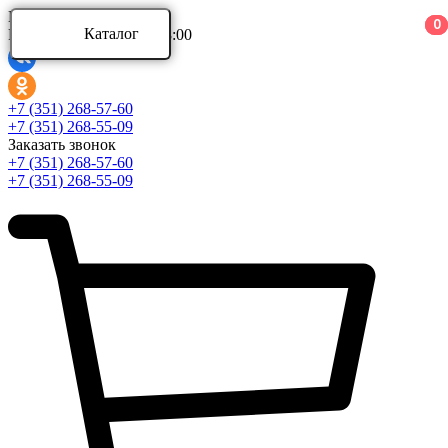
Ваш город:
0
0
0
Каталог
Режим работы: 9:00 - 18:00
Каталог
+7 (351) 268-57-60
+7 (351) 268-55-09
Заказать звонок
Аксессуары для ванной комнаты
+7 (351) 268-57-60
Аксессуары для ванной комнаты Aquatek
+7 (351) 268-55-09
Аксессуары для ванной комнаты Azario
Аксессуары для ванной комнаты BERGES
Развернуть
(4)
Ванны и комплектующие
Ванны акриловые
Ванны асимметричные
Ванны стальные
Развернуть
(5)