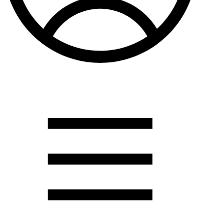
Душевые кабины
Душевые перегородки
Развернуть
(2)
Задвижки и комплектующие
Задвижки. краны шар. . фланцы
Затворы и клапана
Круги отрезные. электроды и прокладки паронитовые
Развернуть
(1)
Канализация
Канализационная труба ПНД 225. 315
Канализационная труба и фитинги полипропилен (ПП)
Канализационная труба и фитинги наружняя
Развернуть
(3)
Котлы отопительные
Дымоходы