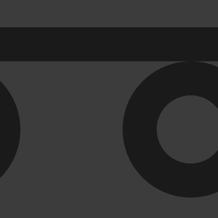
ы в ванную комнату
Ревизионные лю
ны для раковины
СЕРИЯ АРРЗ Аллюм
механизм(открытие 
 для раковин в ванную
СЕРИЯ ЛН (скрытый
для ванной
СЕРИЯ ЛПК
Развернуть
(1)
ли и комплектующие
Унитазы. писсуа
-ТВК
Биде
 для ванной комнаты
Комплектующие для 
 для кухни
Писсуары
Развернуть
(1)
я для труб
Инструмент