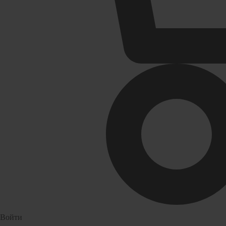
Радиаторы отопления
Раковин
Аксессуары для радиаторов отопления
Кронштей
Алюминиевые радиаторы отопления
Пьедестал
Биметаллические радиаторы отопления
Раковины 
Развернуть
(4)
Сифоны и сливы
Смесите
Гофрированные трубы для сифонов
Россинка
Гофрированные трубы и манжеты для унитаза
Смесители
Сифоны
Смесители
Развернуть
(2)
Герметик. клей. пена
Изоляци
Прокладки (Фум. лен. нить) и
комплектующие
Войти