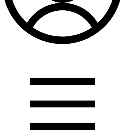
Душевые кабины
Душевые перегородки
Развернуть
(2)
Задвижки и комплектующие
Задвижки. краны шар. . фланцы
Затворы и клапана
Круги отрезные. электроды и прокладки паронитовые
Развернуть
(1)
Канализация
Канализационная труба ПНД 225. 315
Канализационная труба и фитинги полипропилен (ПП)
Канализационная труба и фитинги наружняя
Развернуть
(3)
Котлы отопительные
Дымоходы