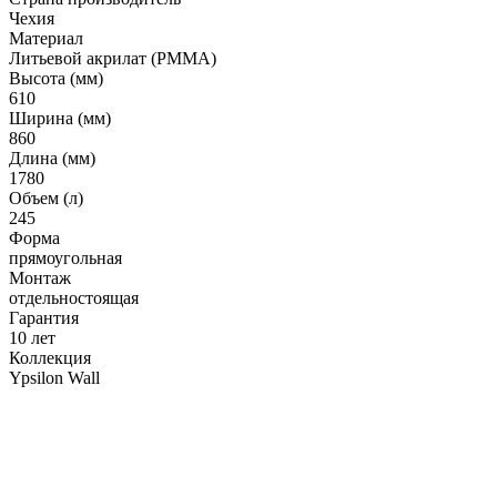
Гофрированные трубы и манжеты для унитаза
Чехия
Материал
Сифоны
Литьевой акрилат (РММА)
Развернуть
(2)
Высота (мм)
610
Смесители и комплектующие
Ширина (мм)
860
Россинка-ТВК
Длина (мм)
1780
Смесители для ванной комнаты
Объем (л)
Смесители для кухни
245
Форма
Унитазы. писсуары. биде
прямоугольная
Монтаж
Биде
отдельностоящая
Гарантия
Комплектующие для унитазов и инсталляциий
10 лет
Писсуары
Коллекция
Ypsilon Wall
Развернуть
(1)
Герметик. клей. пена
Изоляция для труб