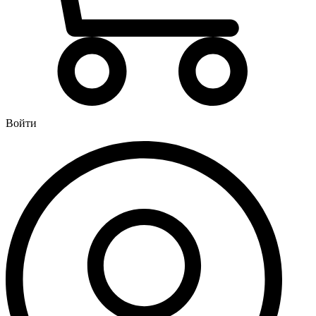
Водонагреватели
Бойлеры
Газовые водонагреватели
Электрические водонагреватели накопительные
Водоподготовка
Картриджи для фильтров
Войти
Магистральные фильтры для воды
Фильтры для воды под мойку
Водоснабжение
Кран шаровый
Крепеж для монтажных труб
Металлопластиковые трубы и фитинги (обжим евростандарт)
Развернуть
(4)
Душевые кабины и комплектующие
Душевые двери