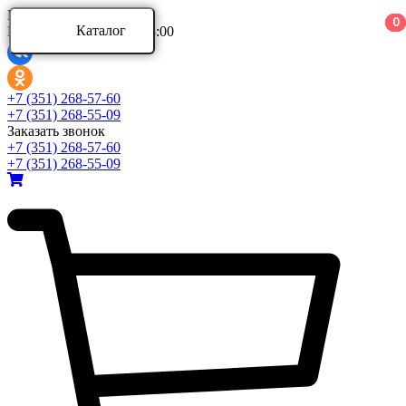
Ваш город:
0
0
0
Каталог
Режим работы: 9:00 - 18:00
Каталог
+7 (351) 268-57-60
+7 (351) 268-55-09
Заказать звонок
Аксессуары для ванной комнаты
+7 (351) 268-57-60
Аксессуары для ванной комнаты Aquatek
+7 (351) 268-55-09
Аксессуары для ванной комнаты Azario
Аксессуары для ванной комнаты BERGES
Развернуть
(4)
Ванны и комплектующие
Ванны акриловые
Ванны асимметричные
Ванны стальные
Развернуть
(5)