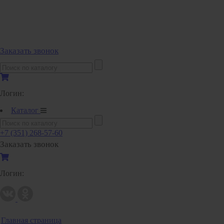
Полипропиленовые трубы и фитинги
Полипропиленовые трубы и фитинги
Полипропиленовые трубы и фитинги VALTEC
Заказать звонок
Полотенцесушители
Комплектующие к полотенцесушителям
Логин:
Полотенцесушители водяные
Полотенцесушители электрические
Каталог
Приборы учета и измерений
+7 (351) 268-57-60
Заказать звонок
Комплектующие для приборов учета и измерений
Манометры и термометры
Счетчики газа
Логин:
Развернуть
(2)
Радиаторы отопления
Аксессуары для радиаторов отопления
Главная страница