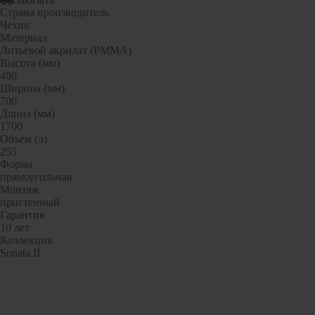
Гофрированные трубы и манжеты для унитаза
Страна производитель
Чехия
Сифоны
Материал
Развернуть
(2)
Литьевой акрилат (РММА)
Высота (мм)
Смесители и комплектующие
480
Ширина (мм)
Россинка-ТВК
700
Длина (мм)
Смесители для ванной комнаты
1700
Смесители для кухни
Объем (л)
255
Унитазы. писсуары. биде
Форма
прямоугольная
Биде
Монтаж
пристенный
Комплектующие для унитазов и инсталляциий
Гарантия
Писсуары
10 лет
Коллекция
Развернуть
(1)
Sonata II
Герметик. клей. пена
Изоляция для труб