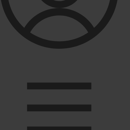
Душевые кабины
Душевые перегородки
Развернуть
(2)
Задвижки и комплектующие
Задвижки. краны шар. . фланцы
Затворы и клапана
Круги отрезные. электроды и прокладки паронитовые
Развернуть
(1)
Канализация
Канализационная труба ПНД 225. 315
Канализационная труба и фитинги полипропилен (ПП)
Канализационная труба и фитинги наружняя
Развернуть
(3)
Котлы отопительные
Дымоходы