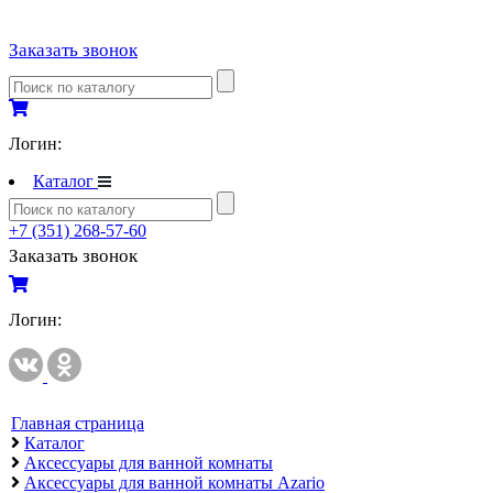
Полипропиленовые трубы и фитинги
Заказать звонок
Полипропиленовые трубы и фитинги
Полипропиленовые трубы и фитинги VALTEC
Полотенцесушители
Логин:
Комплектующие к полотенцесушителям
Каталог
Полотенцесушители водяные
+7 (351) 268-57-60
Полотенцесушители электрические
Заказать звонок
Приборы учета и измерений
Комплектующие для приборов учета и измерений
Логин:
Манометры и термометры
Счетчики газа
Развернуть
(2)
Главная страница
Каталог
Радиаторы отопления
Аксессуары для ванной комнаты
Аксессуары для радиаторов отопления
Аксессуары для ванной комнаты Azario