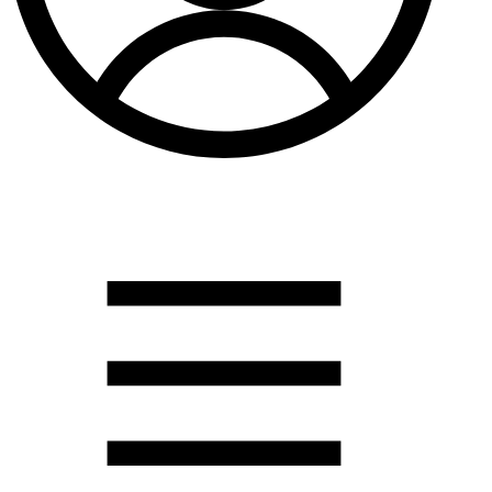
Душевые кабины
Душевые перегородки
Развернуть
(2)
Задвижки и комплектующие
Задвижки. краны шар. . фланцы
Затворы и клапана
Круги отрезные. электроды и прокладки паронитовые
Развернуть
(1)
Канализация
Канализационная труба ПНД 225. 315
Канализационная труба и фитинги полипропилен (ПП)
Канализационная труба и фитинги наружняя
Развернуть
(3)
Котлы отопительные
Дымоходы