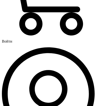
Водонагреватели
Бойлеры
Газовые водонагреватели
Электрические водонагреватели накопительные
Водоподготовка
Картриджи для фильтров
Войти
Магистральные фильтры для воды
Фильтры для воды под мойку
Водоснабжение
Кран шаровый
Крепеж для монтажных труб
Металлопластиковые трубы и фитинги (обжим евростандарт)
Развернуть
(4)
Душевые кабины и комплектующие
Душевые двери