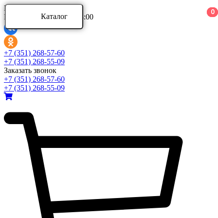
Ваш город:
0
0
0
Каталог
Режим работы: 9:00 - 18:00
Каталог
+7 (351) 268-57-60
+7 (351) 268-55-09
Заказать звонок
Аксессуары для ванной комнаты
+7 (351) 268-57-60
Аксессуары для ванной комнаты Aquatek
+7 (351) 268-55-09
Аксессуары для ванной комнаты Azario
Аксессуары для ванной комнаты BERGES
Развернуть
(4)
Ванны и комплектующие
Ванны акриловые
Ванны асимметричные
Ванны стальные
Развернуть
(5)