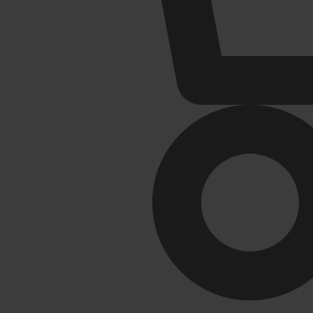
Радиаторы отопления
Раковин
Аксессуары для радиаторов отопления
Кронштей
Алюминиевые радиаторы отопления
Пьедестал
Биметаллические радиаторы отопления
Раковины 
Развернуть
(4)
Сифоны и сливы
Смесите
Гофрированные трубы для сифонов
Россинка
Гофрированные трубы и манжеты для унитаза
Смесители
Сифоны
Смесители
Развернуть
(2)
Герметик. клей. пена
Изоляци
Прокладки (Фум. лен. нить) и
комплектующие