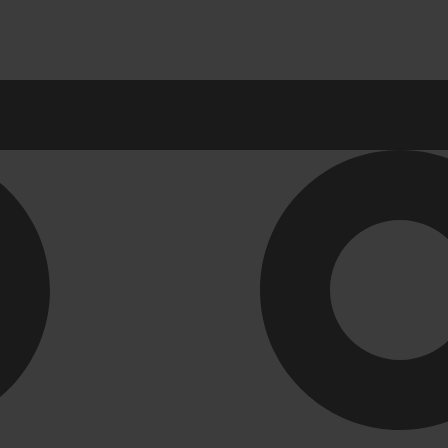
ы в ванную комнату
Ревизионные лю
ны для раковины
СЕРИЯ АРРЗ Аллюм
механизм(открытие 
 для раковин в ванную
СЕРИЯ ЛН (скрытый
для ванной
СЕРИЯ ЛПК
Развернуть
(1)
ли и комплектующие
Унитазы. писсуа
-ТВК
Биде
 для ванной комнаты
Комплектующие для 
 для кухни
Писсуары
Развернуть
(1)
я для труб
Инструмент