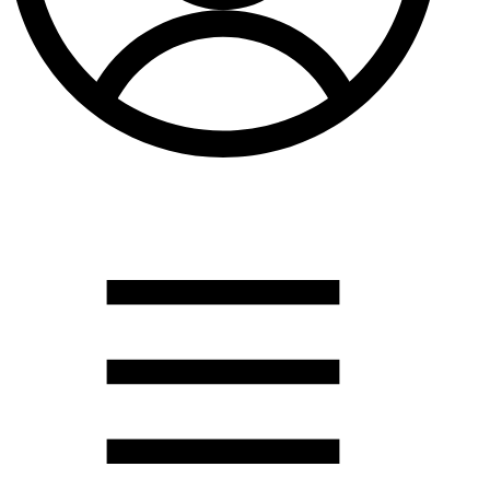
Душевые кабины
Душевые перегородки
Развернуть
(2)
Задвижки и комплектующие
Задвижки. краны шар. . фланцы
Затворы и клапана
Круги отрезные. электроды и прокладки паронитовые
Развернуть
(1)
Канализация
Канализационная труба ПНД 225. 315
Канализационная труба и фитинги полипропилен (ПП)
Канализационная труба и фитинги наружняя
Развернуть
(3)
Котлы отопительные
Дымоходы