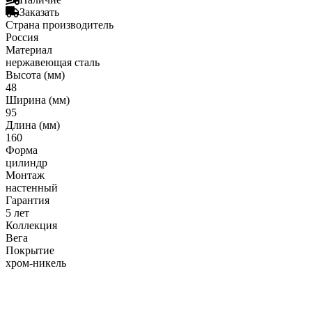
Гофрированные трубы и манжеты для унитаза
Заказать
Страна производитель
Сифоны
Россия
Развернуть
(2)
Материал
нержавеющая сталь
Смесители и комплектующие
Высота (мм)
48
Россинка-ТВК
Ширина (мм)
95
Смесители для ванной комнаты
Длина (мм)
Смесители для кухни
160
Форма
Унитазы. писсуары. биде
цилиндр
Монтаж
Биде
настенный
Гарантия
Комплектующие для унитазов и инсталляциий
5 лет
Писсуары
Коллекция
Вега
Развернуть
(1)
Покрытие
хром-никель
Герметик. клей. пена
Изоляция для труб