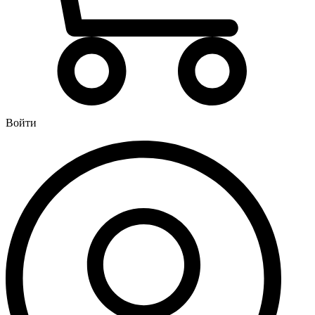
Водонагреватели
Бойлеры
Газовые водонагреватели
Электрические водонагреватели накопительные
Водоподготовка
Картриджи для фильтров
Войти
Магистральные фильтры для воды
Фильтры для воды под мойку
Водоснабжение
Кран шаровый
Крепеж для монтажных труб
Металлопластиковые трубы и фитинги (обжим евростандарт)
Развернуть
(4)
Душевые кабины и комплектующие
Душевые двери