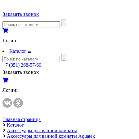
Полипропиленовые трубы и фитинги
Заказать звонок
Полипропиленовые трубы и фитинги
Полипропиленовые трубы и фитинги VALTEC
Полотенцесушители
Логин:
Комплектующие к полотенцесушителям
Каталог
Полотенцесушители водяные
+7 (351) 268-57-60
Полотенцесушители электрические
Заказать звонок
Приборы учета и измерений
Комплектующие для приборов учета и измерений
Логин:
Манометры и термометры
Счетчики газа
Развернуть
(2)
Главная страница
Каталог
Радиаторы отопления
Аксессуары для ванной комнаты
Аксессуары для радиаторов отопления
Аксессуары для ванной комнаты Aquatek