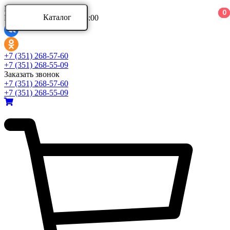
Ваш город:
0
0
0
Каталог
Режим работы: 9:00 - 18:00
Каталог
+7 (351) 268-57-60
+7 (351) 268-55-09
Заказать звонок
Аксессуары для ванной комнаты
+7 (351) 268-57-60
Аксессуары для ванной комнаты Aquatek
+7 (351) 268-55-09
Аксессуары для ванной комнаты Azario
Аксессуары для ванной комнаты BERGES
Развернуть
(4)
Ванны и комплектующие
Ванны акриловые
Ванны асимметричные
Ванны стальные
Развернуть
(5)