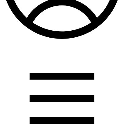
Душевые кабины
Душевые перегородки
Развернуть
(2)
Задвижки и комплектующие
Задвижки. краны шар. . фланцы
Затворы и клапана
Круги отрезные. электроды и прокладки паронитовые
Развернуть
(1)
Канализация
Канализационная труба ПНД 225. 315
Канализационная труба и фитинги полипропилен (ПП)
Канализационная труба и фитинги наружняя
Развернуть
(3)
Котлы отопительные
Дымоходы