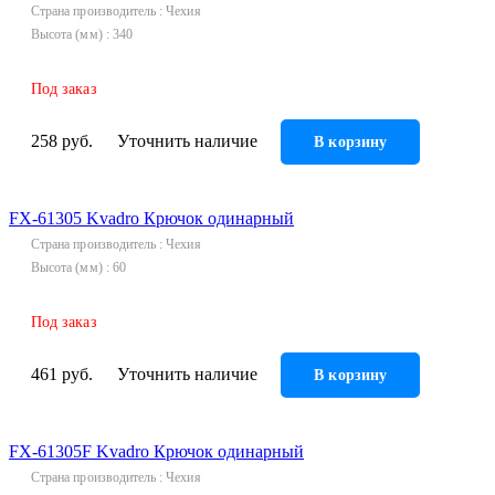
Страна производитель
Чехия
Гофрированные трубы и манжеты для унитаза
Высота (мм)
340
Сифоны
Развернуть
(2)
Под заказ
Смесители и комплектующие
258 руб.
Уточнить наличие
В корзину
Россинка-ТВК
Смесители для ванной комнаты
Смесители для кухни
FX-61305 Kvadro Крючок одинарный
Страна производитель
Чехия
Унитазы. писсуары. биде
Высота (мм)
60
Биде
Комплектующие для унитазов и инсталляциий
Под заказ
Писсуары
461 руб.
Уточнить наличие
В корзину
Развернуть
(1)
Герметик. клей. пена
FX-61305F Kvadro Крючок одинарный
Изоляция для труб
Страна производитель
Чехия