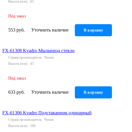
Высота (мм)
65
Инструмент
Под заказ
Прокладки (Фум. лен. нить) и комплектующие
553 руб.
Уточнить наличие
В корзину
FX-61308 Kvadro Мыльница стекло
Страна производитель
Чехия
Высота (мм)
45
Под заказ
633 руб.
Уточнить наличие
В корзину
FX-61306 Kvadro Подстаканник одинарный
Страна производитель
Чехия
Высота (мм)
100