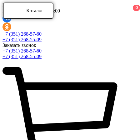
Ваш город:
0
0
0
Каталог
Режим работы: 9:00 - 18:00
Каталог
+7 (351) 268-57-60
+7 (351) 268-55-09
Заказать звонок
Аксессуары для ванной комнаты
+7 (351) 268-57-60
Аксессуары для ванной комнаты Aquatek
+7 (351) 268-55-09
Аксессуары для ванной комнаты Azario
Аксессуары для ванной комнаты BERGES
Развернуть
(4)
Ванны и комплектующие
Ванны акриловые
Ванны асимметричные
Ванны стальные
Развернуть
(5)