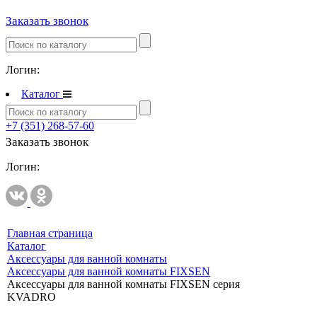
Заказать звонок
Полипропиленовые трубы и фитинги
Полипропиленовые трубы и фитинги
Полипропиленовые трубы и фитинги VALTEC
Логин:
Полотенцесушители
Каталог
Комплектующие к полотенцесушителям
+7 (351) 268-57-60
Полотенцесушители водяные
Заказать звонок
Полотенцесушители электрические
Логин:
Приборы учета и измерений
Комплектующие для приборов учета и измерений
Манометры и термометры
Главная страница
Счетчики газа
Каталог
Аксессуары для ванной комнаты
Развернуть
(2)
Аксессуары для ванной комнаты FIXSEN
Аксессуары для ванной комнаты FIXSEN серия
Радиаторы отопления
KVADRO
Аксессуары для радиаторов отопления