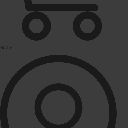
Водонагреватели
Бойлеры
Газовые водонагреватели
Электрические водонагреватели накопительные
Водоподготовка
Картриджи для фильтров
Войти
Магистральные фильтры для воды
Фильтры для воды под мойку
Водоснабжение
Кран шаровый
Крепеж для монтажных труб
Металлопластиковые трубы и фитинги (обжим евростандарт)
Развернуть
(4)
Душевые кабины и комплектующие
Душевые двери