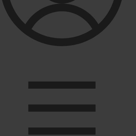
Душевые кабины
Душевые перегородки
Развернуть
(2)
Задвижки и комплектующие
Задвижки. краны шар. . фланцы
Затворы и клапана
Круги отрезные. электроды и прокладки паронитовые
Развернуть
(1)
Канализация
Канализационная труба ПНД 225. 315
Канализационная труба и фитинги полипропилен (ПП)
Канализационная труба и фитинги наружняя
Развернуть
(3)
Котлы отопительные
Дымоходы