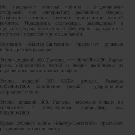
Инструмент
Мы предлагаем душевые кабины с раздвижными
створками, как альтернативу распашных створок.
Прокладки (Фум. лен. нить) и комплектующие
Раздвижные створки экономят пространство ванной
комнаты. Подшипник скольжения, размещенный в
профиле дверок, обеспечивает бесшумное скольжение и
отсутствие перекосов при их движении.
Компания «Мастер-Сантехник» предлагает душевые
кабины разных размеров.
Уголок душевой 800. Размеры, мм: 800х800х1800. Каркас
рамы, неподвижных частей и дверок выполнены из
окрашенного алюминиевого профиля.
Уголок душевой 800 АКВА (стекло). Размеры
800х800х1800. Заполнение дверок – ударопрочное
стироловое стекло.
Уголок душевой 900. Размеры несколько больше по
сравнению с предыдущими вариантами, мм:
900х900х1800.
Кроме душевых кабин «Мастер-Сантехник» предлагает
раздвижные шторы на ванну.