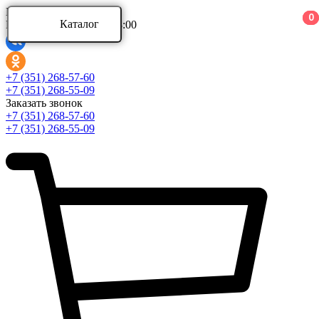
Ваш город:
0
0
0
Каталог
Режим работы: 9:00 - 18:00
Каталог
+7 (351) 268-57-60
+7 (351) 268-55-09
Заказать звонок
Аксессуары для ванной комнаты
+7 (351) 268-57-60
Аксессуары для ванной комнаты Aquatek
+7 (351) 268-55-09
Аксессуары для ванной комнаты Azario
Аксессуары для ванной комнаты BERGES
Развернуть
(4)
Ванны и комплектующие
Ванны акриловые
Ванны асимметричные
Ванны стальные
Развернуть
(5)