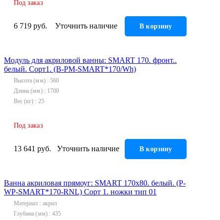
Под заказ
Инструмент
6 719 руб.
Уточнить наличие
В корзину
Прокладки (Фум. лен. нить) и комплектующие
Модуль для акриловой ванны: SMART 170. фронт..
белый. Сорт1. (B-PM-SMART*170/Wh)
Высота (мм)
560
Длина (мм)
1700
Вес (кг)
25
Под заказ
13 641 руб.
Уточнить наличие
В корзину
Ванна акриловая прямоуг: SMART 170x80. белый. (P-
WP-SMART*170-RNL) Сорт 1. ножки тип 01
Материал
акрил
Глубина (мм)
435