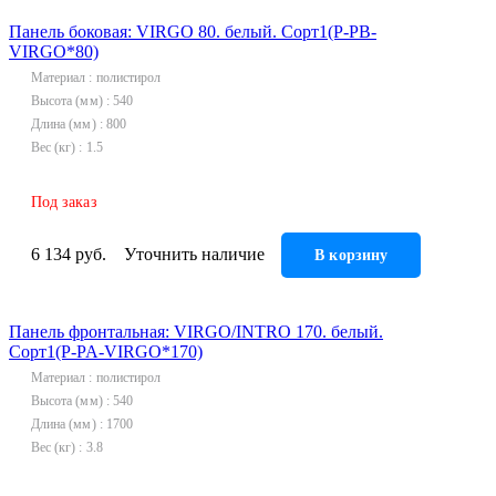
Гофрированные трубы и манжеты для унитаза
Панель боковая: VIRGO 80. белый. Сорт1(P-PB-
Сифоны
VIRGO*80)
Развернуть
(2)
Материал
полистирол
Высота (мм)
540
Смесители и комплектующие
Длина (мм)
800
Вес (кг)
1.5
Россинка-ТВК
Смесители для ванной комнаты
Под заказ
Смесители для кухни
6 134 руб.
Уточнить наличие
В корзину
Унитазы. писсуары. биде
Биде
Комплектующие для унитазов и инсталляциий
Панель фронтальная: VIRGO/INTRO 170. белый.
Сорт1(P-PA-VIRGO*170)
Писсуары
Материал
полистирол
Развернуть
(1)
Высота (мм)
540
Герметик. клей. пена
Длина (мм)
1700
Вес (кг)
3.8
Изоляция для труб