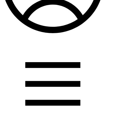
Душевые кабины
Душевые перегородки
Развернуть
(2)
Задвижки и комплектующие
Задвижки. краны шар. . фланцы
Затворы и клапана
Круги отрезные. электроды и прокладки паронитовые
Развернуть
(1)
Канализация
Канализационная труба ПНД 225. 315
Канализационная труба и фитинги полипропилен (ПП)
Канализационная труба и фитинги наружняя
Развернуть
(3)
Котлы отопительные
Дымоходы