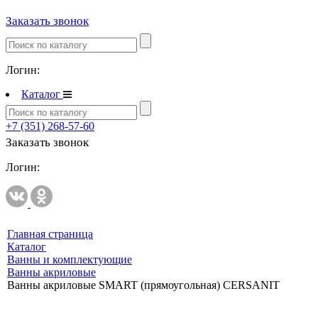
Заказать звонок
Полипропиленовые трубы и фитинги
Полипропиленовые трубы и фитинги
Полипропиленовые трубы и фитинги VALTEC
Логин:
Полотенцесушители
Каталог
Комплектующие к полотенцесушителям
+7 (351) 268-57-60
Полотенцесушители водяные
Заказать звонок
Полотенцесушители электрические
Логин:
Приборы учета и измерений
Комплектующие для приборов учета и измерений
Манометры и термометры
Главная страница
Счетчики газа
Каталог
Ванны и комплектующие
Развернуть
(2)
Ванны акриловые
Ванны акриловые SMART (прямоугольная) CERSANIT
Радиаторы отопления
Аксессуары для радиаторов отопления