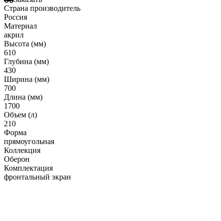
Гофрированные трубы и манжеты для унитаза
Страна производитель
Россия
Сифоны
Материал
Развернуть
(2)
акрил
Высота (мм)
Смесители и комплектующие
610
Глубина (мм)
Россинка-ТВК
430
Ширина (мм)
Смесители для ванной комнаты
700
Смесители для кухни
Длина (мм)
1700
Унитазы. писсуары. биде
Объем (л)
210
Биде
Форма
прямоугольная
Комплектующие для унитазов и инсталляциий
Коллекция
Писсуары
Оберон
Комплектация
Развернуть
(1)
фронтальный экран
Герметик. клей. пена
Изоляция для труб