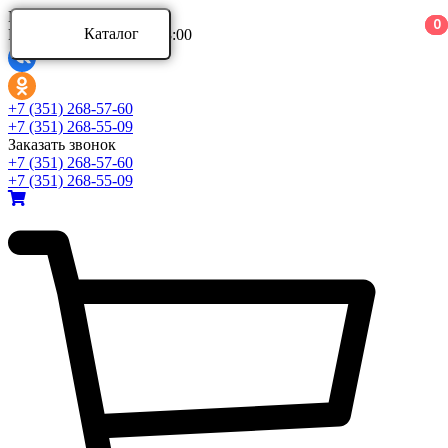
Ваш город:
0
0
0
Каталог
Режим работы: 9:00 - 18:00
Каталог
+7 (351) 268-57-60
+7 (351) 268-55-09
Заказать звонок
Аксессуары для ванной комнаты
+7 (351) 268-57-60
Аксессуары для ванной комнаты Aquatek
+7 (351) 268-55-09
Аксессуары для ванной комнаты Azario
Аксессуары для ванной комнаты BERGES
Развернуть
(4)
Ванны и комплектующие
Ванны акриловые
Ванны асимметричные
Ванны стальные
Развернуть
(5)