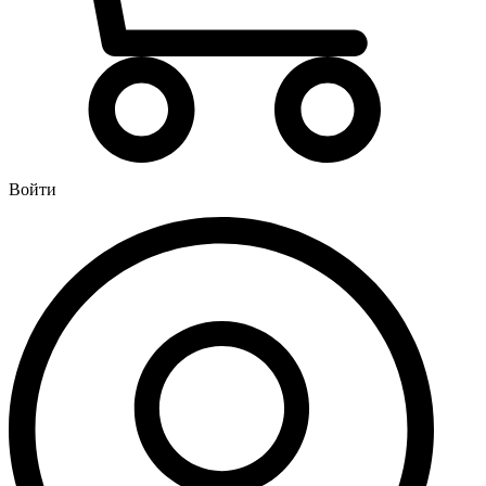
Водонагреватели
Бойлеры
Газовые водонагреватели
Электрические водонагреватели накопительные
Водоподготовка
Картриджи для фильтров
Войти
Магистральные фильтры для воды
Фильтры для воды под мойку
Водоснабжение
Кран шаровый
Крепеж для монтажных труб
Металлопластиковые трубы и фитинги (обжим евростандарт)
Развернуть
(4)
Душевые кабины и комплектующие
Душевые двери