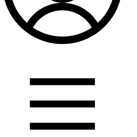
Душевые кабины
Душевые перегородки
Развернуть
(2)
Задвижки и комплектующие
Задвижки. краны шар. . фланцы
Затворы и клапана
Круги отрезные. электроды и прокладки паронитовые
Развернуть
(1)
Канализация
Канализационная труба ПНД 225. 315
Канализационная труба и фитинги полипропилен (ПП)
Канализационная труба и фитинги наружняя
Развернуть
(3)
Котлы отопительные
Дымоходы