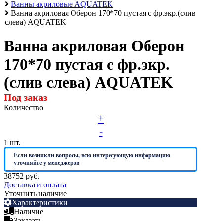
Ванны акриловые AQUATEK
Алюминиевые радиаторы отопления
Ванна акриловая Оберон 170*70 пустая с фр.экр.(слив
слева) AQUATEK
Биметаллические радиаторы отопления
Развернуть
(4)
Ванна акриловая Оберон
Раковины в ванную комнату
170*70 пустая с фр.экр.
Кронштейны для раковины
(слив слева) AQUATEK
Пьедестал для раковин в ванную
Под заказ
Раковины для ванной
Количество
Ревизионные люки
+
-
СЕРИЯ АРРЗ Аллюминиевый.выталкивающий
механизм(открытие нажатием). регулируемый
1
шт.
СЕРИЯ ЛН (скрытый)
Если возникли вопросы, всю интересующую информацию
уточняйте у менеджеров
СЕРИЯ ЛПК
38752 руб.
Развернуть
(1)
Доставка и оплата
Уточнить наличие
Сифоны и сливы
Характеристики
Наличие
Гофрированные трубы для сифонов
Заказать