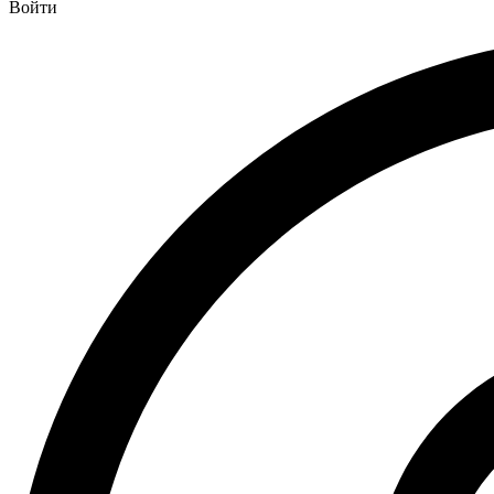
Войти