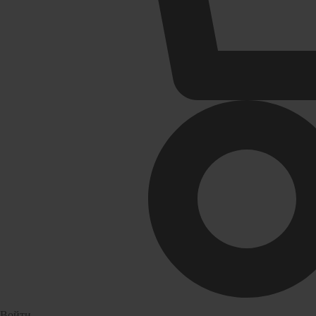
Радиаторы отопления
Раковин
Аксессуары для радиаторов отопления
Кронштей
Алюминиевые радиаторы отопления
Пьедестал
Биметаллические радиаторы отопления
Раковины 
Развернуть
(4)
Сифоны и сливы
Смесите
Гофрированные трубы для сифонов
Россинка
Гофрированные трубы и манжеты для унитаза
Смесители
Сифоны
Смесители
Развернуть
(2)
Герметик. клей. пена
Изоляци
Прокладки (Фум. лен. нить) и
комплектующие
Войти