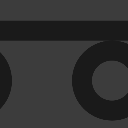
ы в ванную комнату
Ревизионные лю
ны для раковины
СЕРИЯ АРРЗ Аллюм
механизм(открытие 
 для раковин в ванную
СЕРИЯ ЛН (скрытый
для ванной
СЕРИЯ ЛПК
Развернуть
(1)
ли и комплектующие
Унитазы. писсуа
-ТВК
Биде
 для ванной комнаты
Комплектующие для 
 для кухни
Писсуары
Развернуть
(1)
я для труб
Инструмент